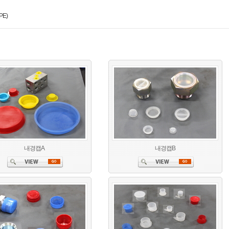
PE)
내경캡A
내경캡B