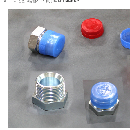
드 #1
크기변환_외경캡A__PE.jpg ( 157 KB )
, Down: 536