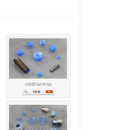
내경캡C(날개타입)