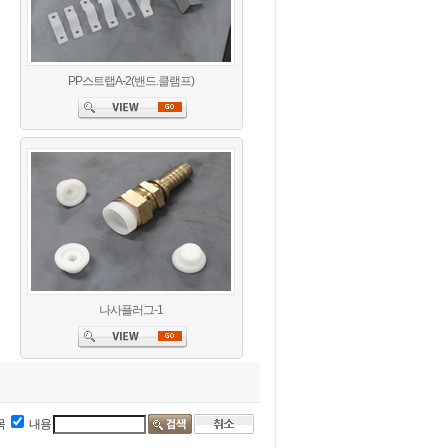
PP스트랩A-2(밴드.클램프)
나사플러그-1
목
내용