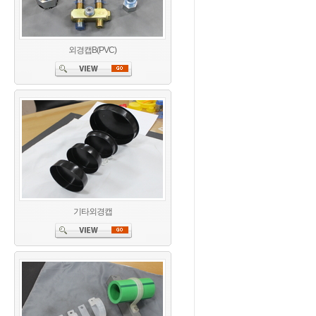
외경캡B(PVC)
기타외경캡