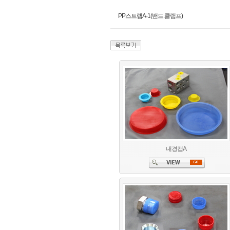
PP스트랩A-1(밴드.클램프)
내경캡A