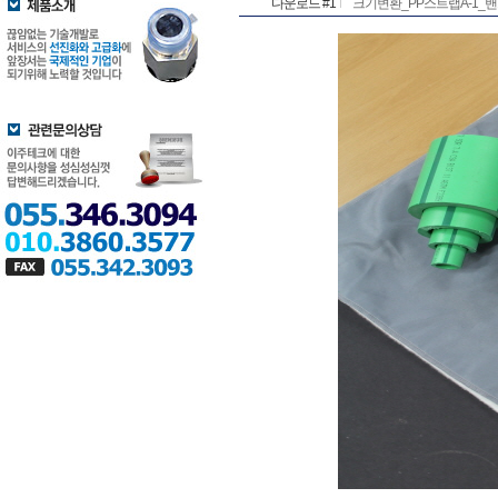
다운로드 #1
크기변환_PP스트랩A-1_밴드.클램